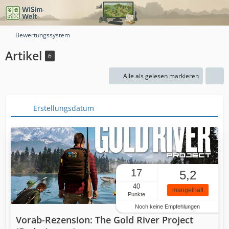
Bewertungssystem
Artikel
6
Alle als gelesen markieren
Erstellungsdatum
17
5,2
40
mangelhaft
Punkte
Noch keine Empfehlungen
Vorab-Rezension: The Gold River Project