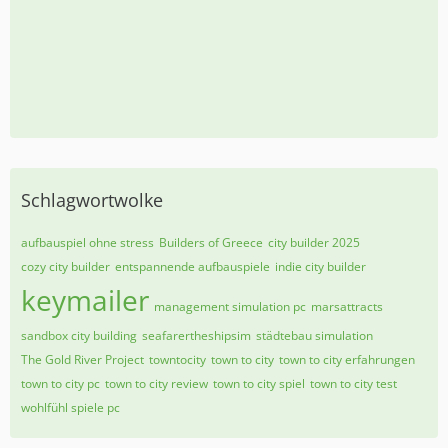
Schlagwortwolke
aufbauspiel ohne stress
Builders of Greece
city builder 2025
cozy city builder
entspannende aufbauspiele
indie city builder
keymailer
management simulation pc
marsattracts
sandbox city building
seafarertheshipsim
städtebau simulation
The Gold River Project
towntocity
town to city
town to city erfahrungen
town to city pc
town to city review
town to city spiel
town to city test
wohlfühl spiele pc