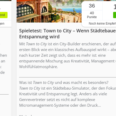
36
1
40
gend
Punkte
gen
Noch keine Empfe
Spieletest: Town to City – Wenn Städtebaue
Entspannung wird
o
Mit
Town to City
ist ein City-Builder erschienen, der au
ersten Blick wie ein klassisches Aufbauspiel wirkt – a
chen
nach kurzer Zeit zeigt sich, dass es mehr ist: eine
 an
entspannende Mischung aus Kreativität, Management
:
Wohlfühlatmosphäre.
nde
Was ist
Town to City
und was macht es besonders?
Town to City
ist ein Städtebau-Simulator, der den Foku
Kreativität und Entspannung legt. Anders als viele
Genrevertreter setzt es nicht auf komplexe
Micromanagement-Systeme oder den Druck…