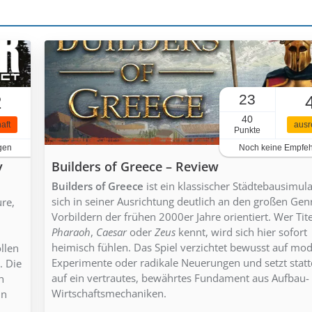
23
2
40
aft
ausr
Punkte
gen
Noch keine Empfe
y
Builders of Greece – Review
Builders of Greece
ist ein klassischer Städtebausimula
sich in seiner Ausrichtung deutlich an den großen Gen
re,
Vorbildern der frühen 2000er Jahre orientiert. Wer Tite
Pharaoh
,
Caesar
oder
Zeus
kennt, wird sich hier sofort
heimisch fühlen. Das Spiel verzichtet bewusst auf mo
llen
Experimente oder radikale Neuerungen und setzt stat
. Die
auf ein vertrautes, bewährtes Fundament aus Aufbau-
n
Wirtschaftsmechaniken.
in