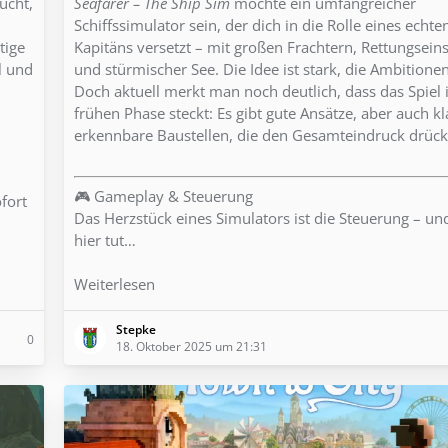
ucht,
Seafarer – The Ship Sim
möchte ein umfangreicher
Schiffssimulator sein, der dich in die Rolle eines echte
tige
Kapitäns versetzt – mit großen Frachtern, Rettungsein
l und
und stürmischer See. Die Idee ist stark, die Ambitione
Doch aktuell merkt man noch deutlich, dass das Spiel 
frühen Phase steckt: Es gibt gute Ansätze, aber auch kl
erkennbare Baustellen, die den Gesamteindruck drück
🎮 Gameplay & Steuerung
ofort
Das Herzstück eines Simulators ist die Steuerung – u
hier tut…
Weiterlesen
Stepke
0
18. Oktober 2025 um 21:31