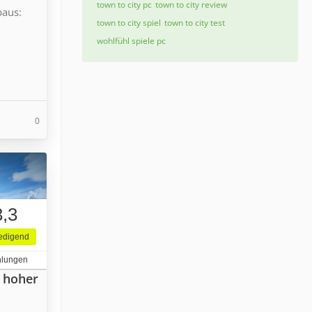
town to city pc
town to city review
baus:
town to city spiel
town to city test
wohlfühl spiele pc
0
3,3
iedigend
hlungen
n hoher