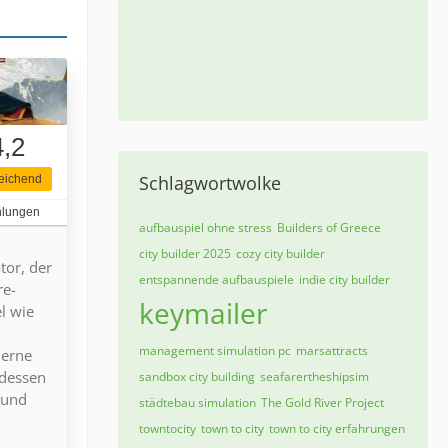
4,2
Schlagwortwolke
eichend
hlungen
aufbauspiel ohne stress
Builders of Greece
city builder 2025
cozy city builder
tor, der
entspannende aufbauspiele
indie city builder
re-
keymailer
l wie
management simulation pc
marsattracts
derne
tdessen
sandbox city building
seafarertheshipsim
 und
städtebau simulation
The Gold River Project
towntocity
town to city
town to city erfahrungen