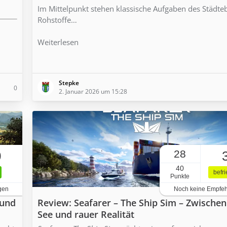
Im Mittelpunkt stehen klassische Aufgaben des Städte
Rohstoffe…
Weiterlesen
Stepke
0
2. Januar 2026 um 15:28
28
0
40
befr
Punkte
gen
Noch keine Empfe
 und
Review: Seafarer – The Ship Sim – Zwische
See und rauer Realität