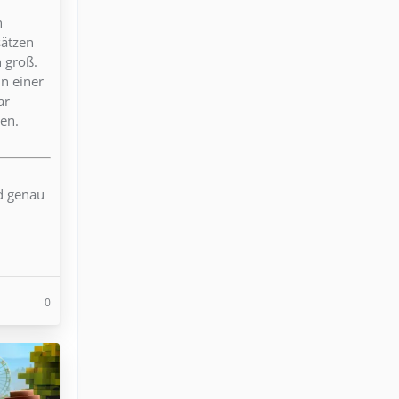
n
sätzen
n groß.
in einer
ar
en.
nd genau
0