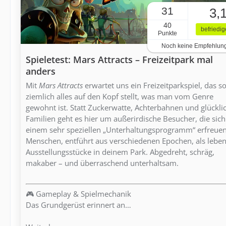
31
3,
40
befriedi
Punkte
Noch keine Empfehlun
Spieletest: Mars Attracts – Freizeitpark mal
anders
Mit
Mars Attracts
erwartet uns ein Freizeitparkspiel, das s
ziemlich alles auf den Kopf stellt, was man vom Genre
gewohnt ist. Statt Zuckerwatte, Achterbahnen und glückli
Familien geht es hier um außerirdische Besucher, die sich
einem sehr speziellen „Unterhaltungsprogramm“ erfreuen
Menschen, entführt aus verschiedenen Epochen, als lebe
Ausstellungsstücke in deinem Park. Abgedreht, schräg,
makaber – und überraschend unterhaltsam.
🎮 Gameplay & Spielmechanik
Das Grundgerüst erinnert an…