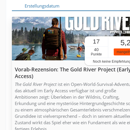
Erstellungsdatum
17
5,
40
mangelh
Punkte
Noch keine Empfehlun
Vorab-Rezension: The Gold River Project (Earl
Access)
The Gold River Project
ist ein Open-World-Survival-Adventu
das aktuell im Early Access verfügbar ist und große
Ambitionen zeigt: Überleben in der Wildnis, Crafting,
Erkundung und eine mysteriöse Hintergrundgeschichte so
zu einem atmosphärischen Gesamterlebnis verschmelzen
Grundidee ist vielversprechend – doch in seinem aktuelle
Zustand wirkt das Spiel eher wie ein Fundament als wie e
fertiges Erlebnis.