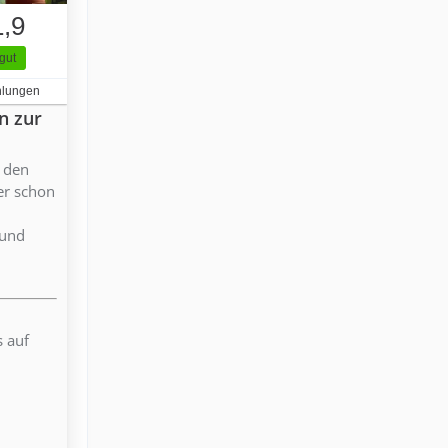
1,9
gut
hlungen
n zur
f den
ber schon
 und
s auf