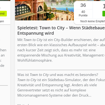
36
1
40
gend
Punkte
gen
Noch keine Empfe
Spieletest: Town to City – Wenn Städtebaue
Entspannung wird
o
Mit
Town to City
ist ein City-Builder erschienen, der au
ersten Blick wie ein klassisches Aufbauspiel wirkt – a
chen
nach kurzer Zeit zeigt sich, dass es mehr ist: eine
 an
entspannende Mischung aus Kreativität, Management
:
Wohlfühlatmosphäre.
nde
Was ist
Town to City
und was macht es besonders?
Town to City
ist ein Städtebau-Simulator, der den Foku
Kreativität und Entspannung legt. Anders als viele
Genrevertreter setzt es nicht auf komplexe
Micromanagement-Systeme oder den Druck…