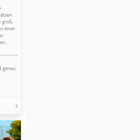
n
sätzen
n groß.
in einer
ar
en.
nd genau
0