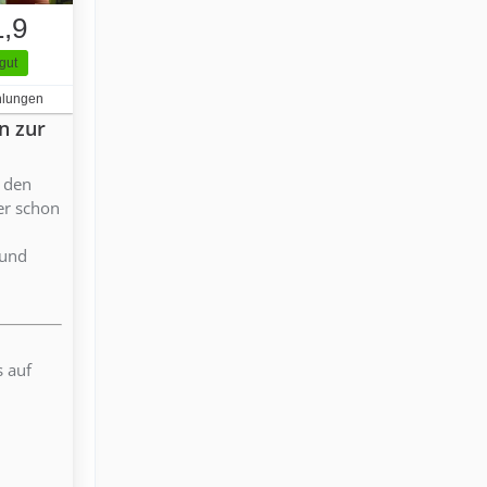
1,9
gut
hlungen
n zur
f den
ber schon
 und
s auf