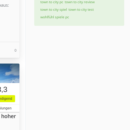
town to city pc
town to city review
baus:
town to city spiel
town to city test
wohlfühl spiele pc
0
3,3
iedigend
hlungen
n hoher