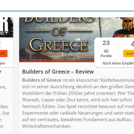
23
2
40
aft
ausr
Punkte
gen
Noch keine Empfe
y
Builders of Greece – Review
Builders of Greece
ist ein klassischer Städtebausimula
sich in seiner Ausrichtung deutlich an den großen Gen
re,
Vorbildern der frühen 2000er Jahre orientiert. Wer Tite
Pharaoh
,
Caesar
oder
Zeus
kennt, wird sich hier sofort
heimisch fühlen. Das Spiel verzichtet bewusst auf mo
llen
Experimente oder radikale Neuerungen und setzt stat
. Die
auf ein vertrautes, bewährtes Fundament aus Aufbau-
n
Wirtschaftsmechaniken.
in