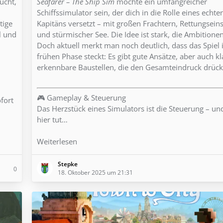
ucht,
Seafarer – The Ship Sim
möchte ein umfangreicher
Schiffssimulator sein, der dich in die Rolle eines echte
tige
Kapitäns versetzt – mit großen Frachtern, Rettungsein
l und
und stürmischer See. Die Idee ist stark, die Ambitione
Doch aktuell merkt man noch deutlich, dass das Spiel 
frühen Phase steckt: Es gibt gute Ansätze, aber auch kl
erkennbare Baustellen, die den Gesamteindruck drück
🎮 Gameplay & Steuerung
ofort
Das Herzstück eines Simulators ist die Steuerung – u
hier tut…
Weiterlesen
Stepke
0
18. Oktober 2025 um 21:31