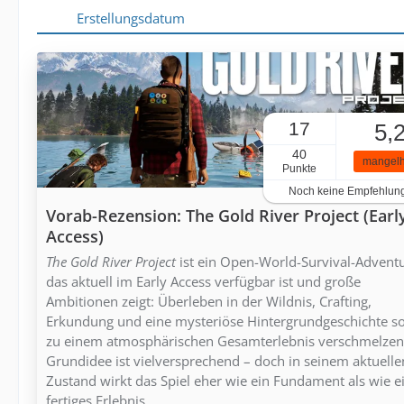
Erstellungsdatum
17
5,
40
mangelh
Punkte
Noch keine Empfehlun
Vorab-Rezension: The Gold River Project (Earl
Access)
The Gold River Project
ist ein Open-World-Survival-Adventu
das aktuell im Early Access verfügbar ist und große
Ambitionen zeigt: Überleben in der Wildnis, Crafting,
Erkundung und eine mysteriöse Hintergrundgeschichte so
zu einem atmosphärischen Gesamterlebnis verschmelzen
Grundidee ist vielversprechend – doch in seinem aktuelle
Zustand wirkt das Spiel eher wie ein Fundament als wie e
fertiges Erlebnis.