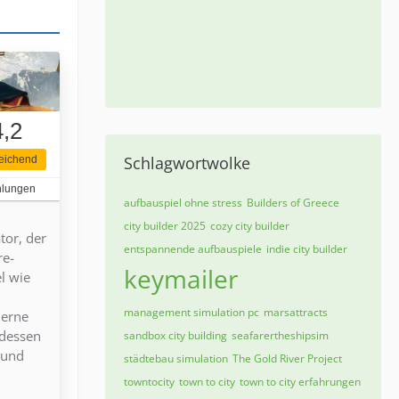
4,2
Schlagwortwolke
eichend
hlungen
aufbauspiel ohne stress
Builders of Greece
city builder 2025
cozy city builder
tor, der
entspannende aufbauspiele
indie city builder
re-
keymailer
l wie
management simulation pc
marsattracts
derne
tdessen
sandbox city building
seafarertheshipsim
 und
städtebau simulation
The Gold River Project
towntocity
town to city
town to city erfahrungen