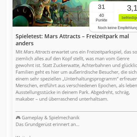
31
3,
40
befriedi
Punkte
Noch keine Empfehlun
Spieletest: Mars Attracts – Freizeitpark mal
anders
Mit
Mars Attracts
erwartet uns ein Freizeitparkspiel, das s
ziemlich alles auf den Kopf stellt, was man vom Genre
gewohnt ist. Statt Zuckerwatte, Achterbahnen und glückli
Familien geht es hier um außerirdische Besucher, die sich
einem sehr speziellen „Unterhaltungsprogramm“ erfreuen
Menschen, entführt aus verschiedenen Epochen, als lebe
Ausstellungsstücke in deinem Park. Abgedreht, schräg,
makaber – und überraschend unterhaltsam.
🎮 Gameplay & Spielmechanik
Das Grundgerüst erinnert an…