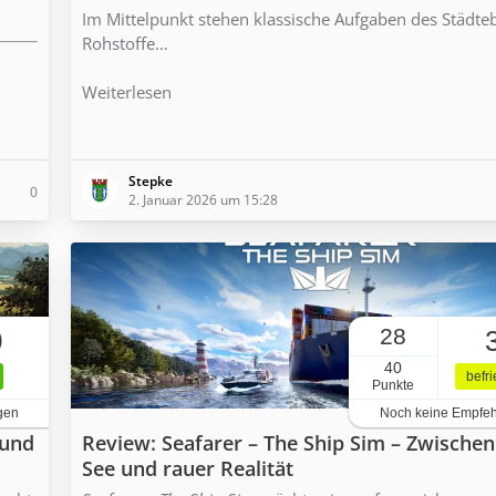
Im Mittelpunkt stehen klassische Aufgaben des Städte
Rohstoffe…
Weiterlesen
Stepke
0
2. Januar 2026 um 15:28
28
0
40
befr
Punkte
gen
Noch keine Empfe
 und
Review: Seafarer – The Ship Sim – Zwische
See und rauer Realität