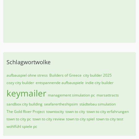
Schlagwortwolke
aufbauspiel ohne stress
Builders of Greece
city builder 2025
cozy city builder
entspannende aufbauspiele
indie city builder
keymailer
management simulation pc
marsattracts
sandbox city building
seafarertheshipsim
städtebau simulation
The Gold River Project
towntocity
town to city
town to city erfahrungen
town to city pc
town to city review
town to city spiel
town to city test
wohlfühl spiele pc