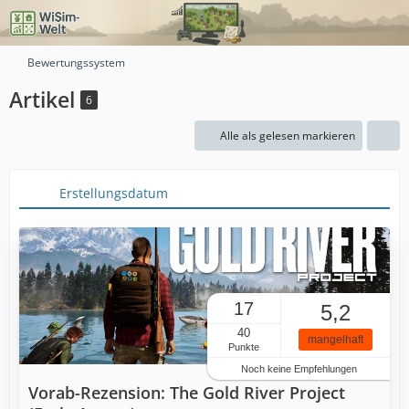
Bewertungssystem
Artikel
6
Alle als gelesen markieren
Erstellungsdatum
17
5,2
40
mangelhaft
Punkte
Noch keine Empfehlungen
Vorab-Rezension: The Gold River Project