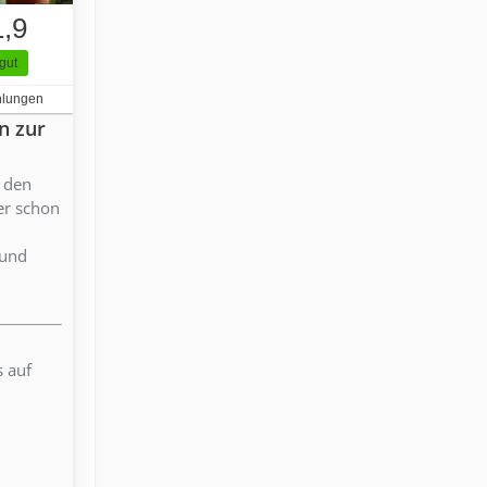
1,9
gut
hlungen
n zur
f den
ber schon
 und
s auf