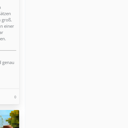
n
sätzen
n groß.
in einer
ar
en.
nd genau
0