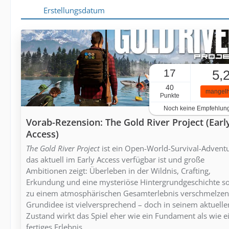
Erstellungsdatum
17
5,
40
mangelh
Punkte
Noch keine Empfehlun
Vorab-Rezension: The Gold River Project (Earl
Access)
The Gold River Project
ist ein Open-World-Survival-Adventu
das aktuell im Early Access verfügbar ist und große
Ambitionen zeigt: Überleben in der Wildnis, Crafting,
Erkundung und eine mysteriöse Hintergrundgeschichte so
zu einem atmosphärischen Gesamterlebnis verschmelzen
Grundidee ist vielversprechend – doch in seinem aktuelle
Zustand wirkt das Spiel eher wie ein Fundament als wie e
fertiges Erlebnis.