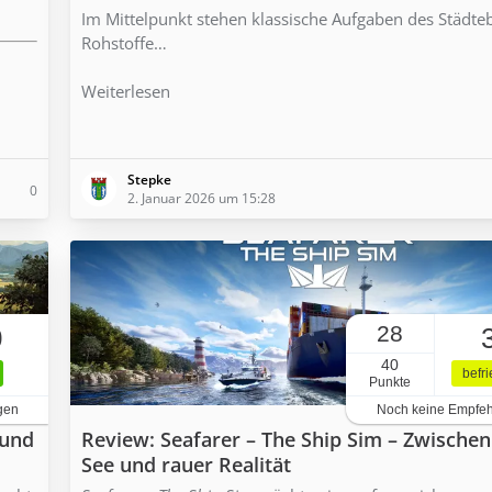
Im Mittelpunkt stehen klassische Aufgaben des Städte
Rohstoffe…
Weiterlesen
Stepke
0
2. Januar 2026 um 15:28
28
0
40
befr
Punkte
gen
Noch keine Empfe
 und
Review: Seafarer – The Ship Sim – Zwische
See und rauer Realität