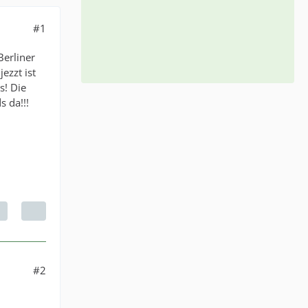
#1
Berliner
ezzt ist
s! Die
s da!!!
#2