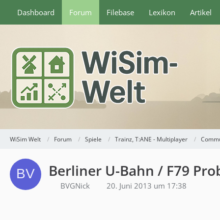
Dashboard
Forum
Filebase
Lexikon
Artikel
WiSim Welt
Forum
Spiele
Trainz, T:ANE - Multiplayer
Commu
Berliner U-Bahn / F79 Pr
BVGNick
20. Juni 2013 um 17:38