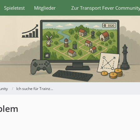
Spieletest
Mitglieder
Zur Transport Fever Communit
nity
Ich suche für Trainz...
oblem