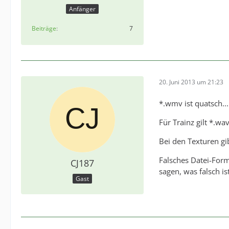
Anfänger
Beiträge
7
20. Juni 2013 um 21:23
*.wmv ist quatsch...
Für Trainz gilt *.wa
Bei den Texturen gib
Falsches Datei-Form
CJ187
sagen, was falsch ist
Gast