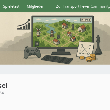
Spieletest
Mitglieder
Zur Transport Fever Communit
sel
:54