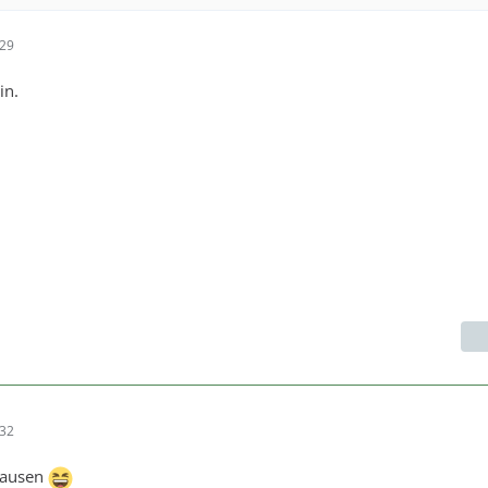
:29
in.
:32
hausen