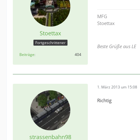
MFG
Stoettax
Stoettax
Fortgeschrittener
Beste Grüße aus LE
Beiträge
404
1. März 2013 um 15:08
Richtig
strassenbahn98