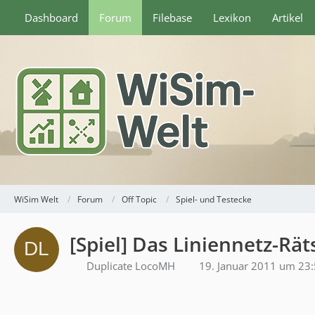
Dashboard
Forum
Filebase
Lexikon
Artikel
WiSim Welt
Forum
Off Topic
Spiel- und Testecke
[Spiel] Das Liniennetz-Rät
Duplicate LocoMH
19. Januar 2011 um 23