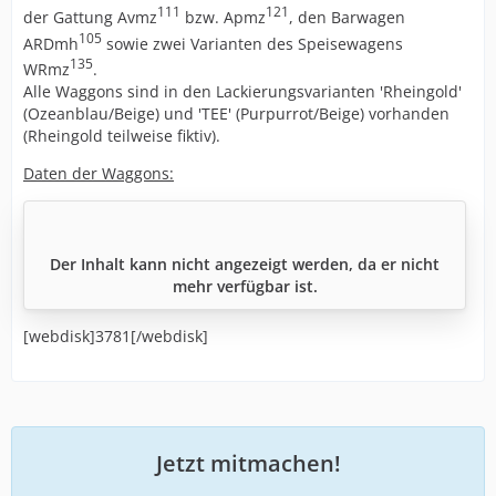
111
121
der Gattung Avmz
bzw. Apmz
, den Barwagen
105
ARDmh
sowie zwei Varianten des Speisewagens
135
WRmz
.
Alle Waggons sind in den Lackierungsvarianten 'Rheingold'
(Ozeanblau/Beige) und 'TEE' (Purpurrot/Beige) vorhanden
(Rheingold teilweise fiktiv).
Daten der Waggons:
Der Inhalt kann nicht angezeigt werden, da er nicht
mehr verfügbar ist.
[webdisk]3781[/webdisk]
Jetzt mitmachen!