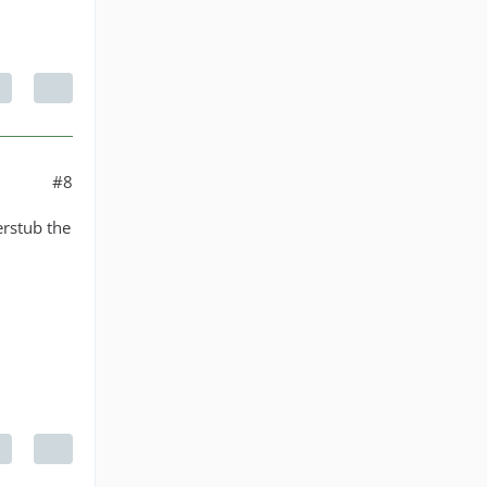
#8
erstub the