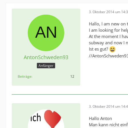
3. Oktober 2014 um 14:
Hallo, I am new on 
I am looking for he
At the moment I hav
subway and now I ne
Ist es gut?
//AntonSchweden9
AntonSchweden93
Anfänger
Beiträge
12
3. Oktober 2014 um 14:
Hallo Anton
Man kann nicht ein