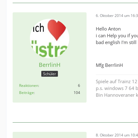
6. Oktober 2014 um 16:
Hello Anton
i can Help you if y
bad english I'm still
BerrlinH
Mfg BerrlinH
Schüler
Spiele auf Trainz 1
Reaktionen
6
p.s. windows 7 64 b
Beiträge
104
Bin Hannoveraner k
8. Oktober 2014 um 10: