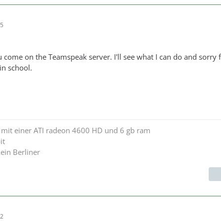
35
ou come on the Teamspeak server. I'll see what I can do and sorry 
 in school.
2 mit einer ATI radeon 4600 HD und 6 gb ram
it
ein Berliner
42