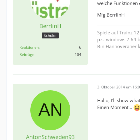
welche Funktionen e
Mfg BerrlinH
BerrlinH
Spiele auf Trainz 1
Schüler
p.s. windows 7 64 b
Bin Hannoveraner k
Reaktionen
6
Beiträge
104
3. Oktober 2014 um 16:
Hallo, I'll show what t
Einen Moment...
AntonSchweden93