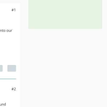
#1
into our
#2
 und