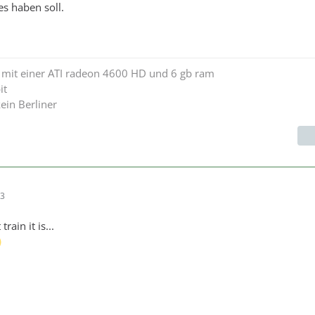
s haben soll.
2 mit einer ATI radeon 4600 HD und 6 gb ram
it
ein Berliner
03
rain it is...