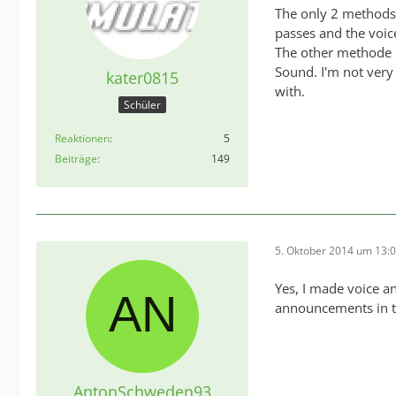
The only 2 methods i
passes and the voi
The other methode i
Sound. I'm not very
kater0815
with.
Schüler
Reaktionen
5
Beiträge
149
5. Oktober 2014 um 13:
Yes, I made voice a
announcements in t
AntonSchweden93