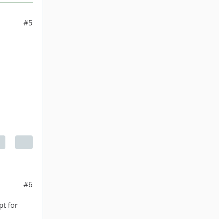
#5
#6
pt for