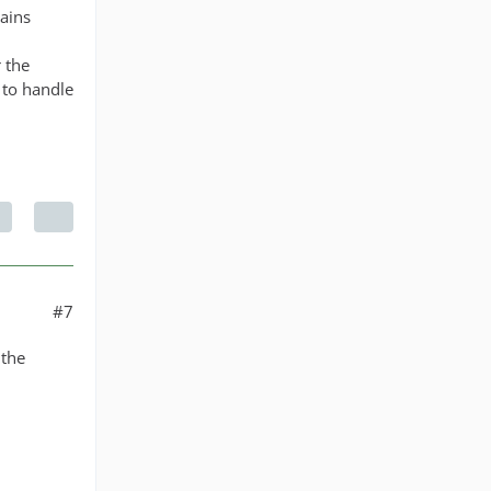
rains
 the
 to handle
#7
 the