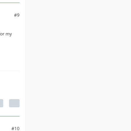
#9
for my
#10