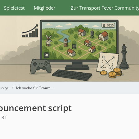
Spieletest
Mitglieder
Zur Transport Fever Communit
nity
Ich suche für Trainz...
ouncement script
:31