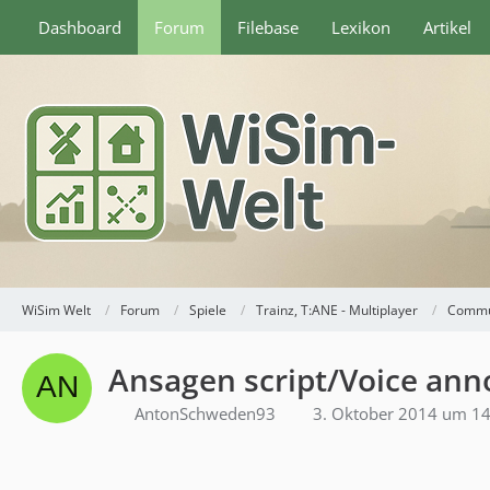
Dashboard
Forum
Filebase
Lexikon
Artikel
WiSim Welt
Forum
Spiele
Trainz, T:ANE - Multiplayer
Commu
Ansagen script/Voice ann
AntonSchweden93
3. Oktober 2014 um 14