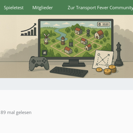
Spieletest
Mitglieder
Zur Transport Fever Communit
89 mal gelesen