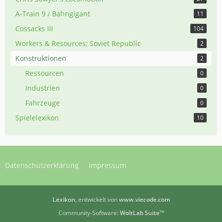
A-Train 9 / Bahngigant
11
Cossacks III
104
Workers & Resources: Soviet Republic
2
Konstruktionen
2
Ressourcen
0
Industrien
0
Fahrzeuge
0
Spielelexikon
10
Datenschutzerklärung
Impressum
Lexikon
, entwickelt von
www.viecode.com
Community-Software:
WoltLab Suite™