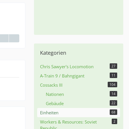
Kategorien
Chris Sawyer's Locomotion
27
A-Train 9 / Bahngigant
11
Cossacks III
104
Nationen
14
Gebäude
22
Einheiten
68
Workers & Resources: Soviet
2
Republic