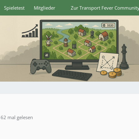
Spieletest
Mitglieder
Zur Transport Fever Communit
62 mal gelesen