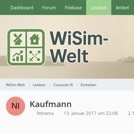
Dashboard
Forum
Filebase
Lexikon
Artikel
WiSim Welt
Lexikon
Cossacks III
Einheiten
Kaufmann
Nitrama
13. Januar 2017 um 22:08
2.1