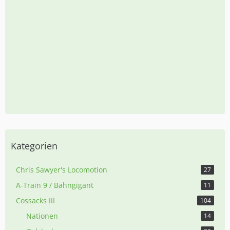
Kategorien
Chris Sawyer's Locomotion
27
A-Train 9 / Bahngigant
11
Cossacks III
104
Nationen
14