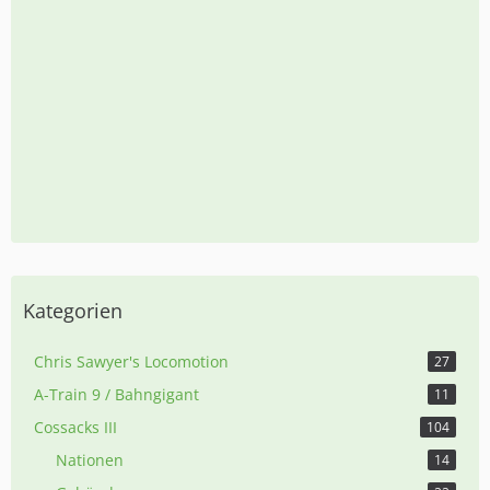
Kategorien
Chris Sawyer's Locomotion
27
A-Train 9 / Bahngigant
11
Cossacks III
104
Nationen
14