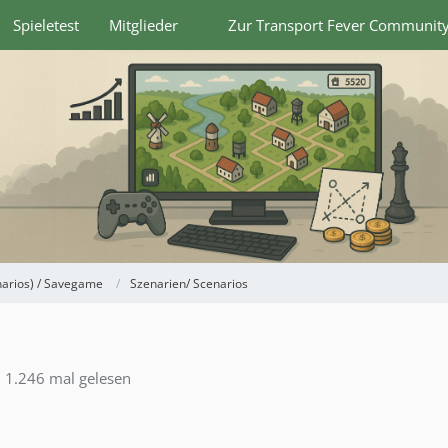
Spieletest
Mitglieder
Zur Transport Fever Communit
narios) / Savegame
Szenarien/ Scenarios
1.246 mal gelesen