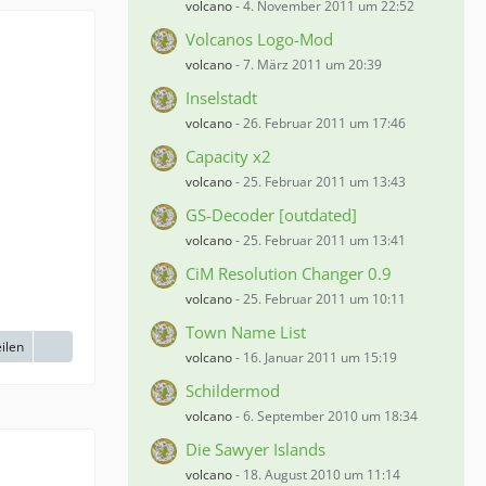
volcano
-
4. November 2011 um 22:52
Volcanos Logo-Mod
volcano
-
7. März 2011 um 20:39
Inselstadt
volcano
-
26. Februar 2011 um 17:46
Capacity x2
volcano
-
25. Februar 2011 um 13:43
GS-Decoder [outdated]
volcano
-
25. Februar 2011 um 13:41
CiM Resolution Changer 0.9
volcano
-
25. Februar 2011 um 10:11
Town Name List
ilen
volcano
-
16. Januar 2011 um 15:19
Schildermod
volcano
-
6. September 2010 um 18:34
Die Sawyer Islands
volcano
-
18. August 2010 um 11:14