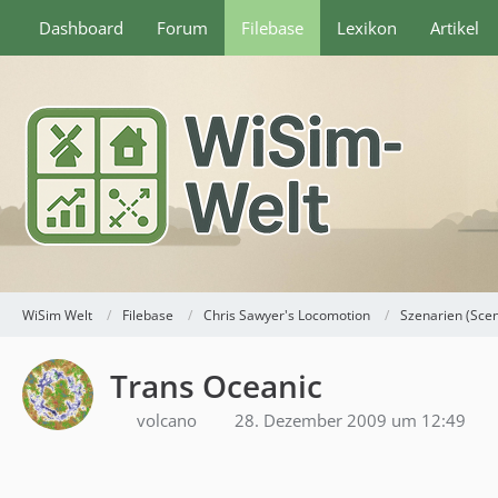
Dashboard
Forum
Filebase
Lexikon
Artikel
WiSim Welt
Filebase
Chris Sawyer's Locomotion
Szenarien (Sce
Trans Oceanic
volcano
28. Dezember 2009 um 12:49