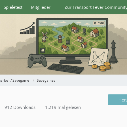
Spieletest
Mitglieder
Zur Transport Fever Communit
narios) / Savegame
Savegames
Her
912 Downloads
1.219 mal gelesen