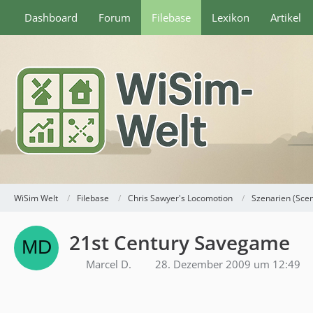
Dashboard
Forum
Filebase
Lexikon
Artikel
WiSim Welt
Filebase
Chris Sawyer's Locomotion
Szenarien (Sce
21st Century Savegame
Marcel D.
28. Dezember 2009 um 12:49