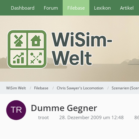
Dashboard
Forum
Filebase
Lexikon
Artikel
WiSim Welt
Filebase
Chris Sawyer's Locomotion
Szenarien (Sce
Dumme Gegner
troot
28. Dezember 2009 um 12:48
86