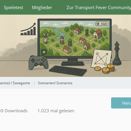
Spieletest
Mitglieder
Zur Transport Fever Communit
narios) / Savegame
Szenarien/ Scenarios
Her
9 Downloads
1.023 mal gelesen