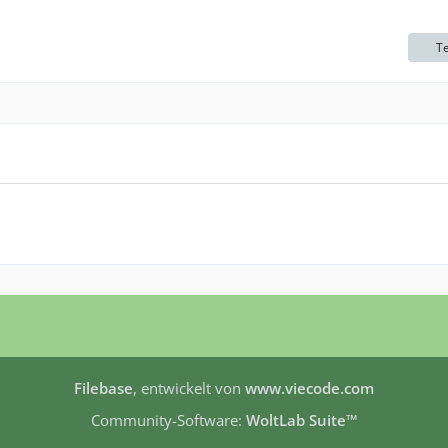
Te
Filebase
, entwickelt von
www.viecode.com
Community-Software:
WoltLab Suite™