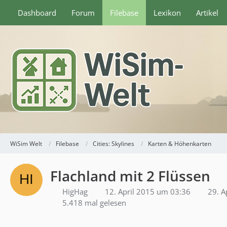
Dashboard
Forum
Filebase
Lexikon
Artikel
WiSim Welt
Filebase
Cities: Skylines
Karten & Höhenkarten
Flachland mit 2 Flüssen
HigHag
12. April 2015 um 03:36
29. A
5.418 mal gelesen