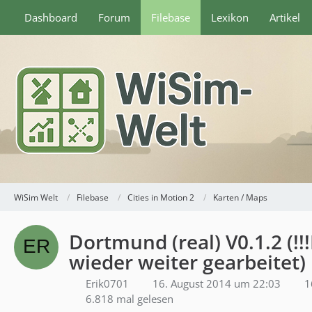
Dashboard
Forum
Filebase
Lexikon
Artikel
WiSim Welt
Filebase
Cities in Motion 2
Karten / Maps
Dortmund (real) V0.1.2 (!
wieder weiter gearbeitet)
Erik0701
16. August 2014 um 22:03
1
6.818 mal gelesen