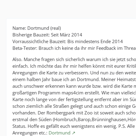
Name: Dortmund (real)
Bisherige Bauzeit: Seit März 2014
Vorraussichtliche Bauzeit: Bis mindestens Ende 2014
Beta-Tester: Brauch ich keine da ihr mir Feedback im Thre
Also. Manche fragen sich sicherlich warum ich sie jetzt sc
einfach. Ich möchte das ihr mir helfen könnt mit eurer Krit
Anregungen die Karte zu verbessern. Und nun zu den weitere
einem halben Jahr baue ich an Dortmund. Meiner Heimats
auch unschwer erkennen kann wurde bzw. wird die Karte 
großartigen Programm maps4cim erstellt. Wie man vielleicht
Karte noch lange von der fertigstellung entfernt aber im Sü
schon ziemlich alle Straßen gelegt und auch schon einige 
vorhanden. Der Rombergpark mit Zoo ist soweit auch schon
erstmal den Süden (Hombruch,Barop,Brünninghausen,Hörde,E
Status. Hoffe es gefällt euch wenigstens ein wenig. P.S. All
Anregungen etc.:
Dortmund