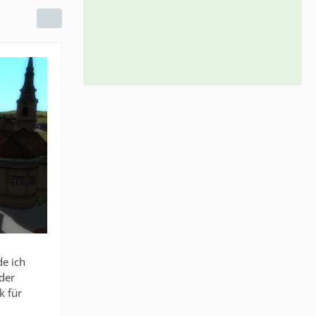
de ich
der
k für