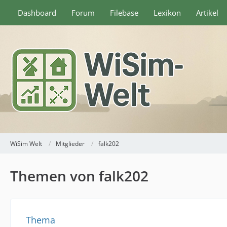
Dashboard
Forum
Filebase
Lexikon
Artikel
WiSim Welt
Mitglieder
falk202
Themen von falk202
Thema