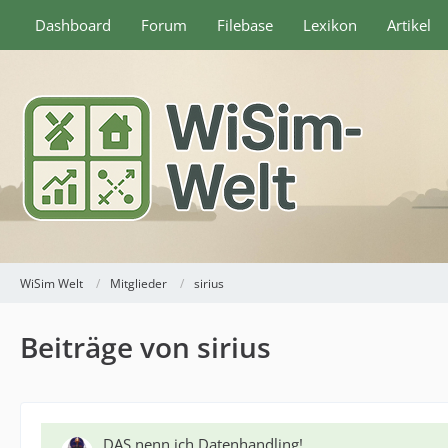
Dashboard
Forum
Filebase
Lexikon
Artikel
WiSim Welt
Mitglieder
sirius
Beiträge von sirius
DAS nenn ich Datenhandling!