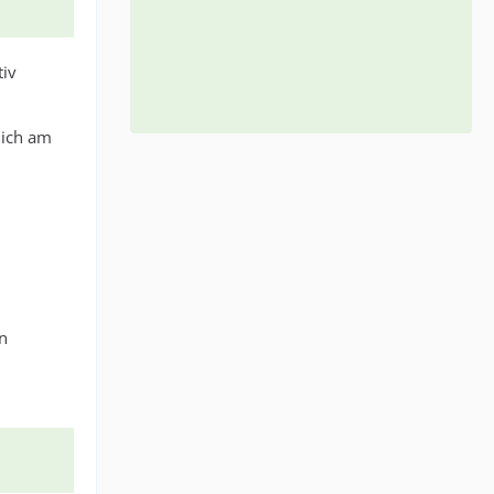
tiv
klich am
on