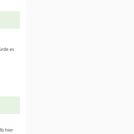
ürde es
lb hier