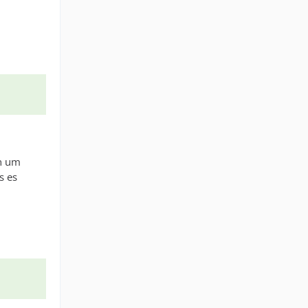
en um
s es