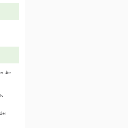
er die
ls
 der