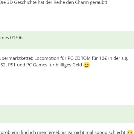
. Die 3D Geschichte hat der Reihe den Charm geraubt!
Games 01/06
upermarktkette): Locomotion für PC-CDROM für 10€ in der s.g.
PS2, PS1 und PC Games für billliges Geld
itproblem) find ich mein ergebnis garnicht mal soooo schlecht