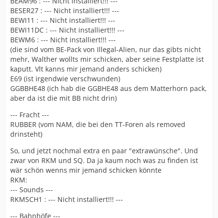
BEAM96 : --- Nicht installiert!!! ---
BESER27 : --- Nicht installiert!!! ---
BEWI11 : --- Nicht installiert!!! ---
BEWI11DC : --- Nicht installiert!!! ---
BEWM6 : --- Nicht installiert!!! ---
(die sind vom BE-Pack von Illegal-Alien, nur das gibts nicht
mehr, Walther wollts mir schicken, aber seine Festplatte ist
kaputt. Vlt kanns mir jemand anders schicken)
E69 (ist irgendwie verschwunden)
GGBBHE48 (ich hab die GGBHE48 aus dem Matterhorn pack,
aber da ist die mit BB nicht drin)
--- Fracht ---
RUBBER (vom NAM, die bei den TT-Foren als removed
drinsteht)
So, und jetzt nochmal extra en paar "extrawünsche". Und
zwar von RKM und SQ. Da ja kaum noch was zu finden ist
wär schön wenns mir jemand schicken könnte
RKM:
--- Sounds ---
RKMSCH1 : --- Nicht installiert!!! ---
--- Bahnhöfe ---