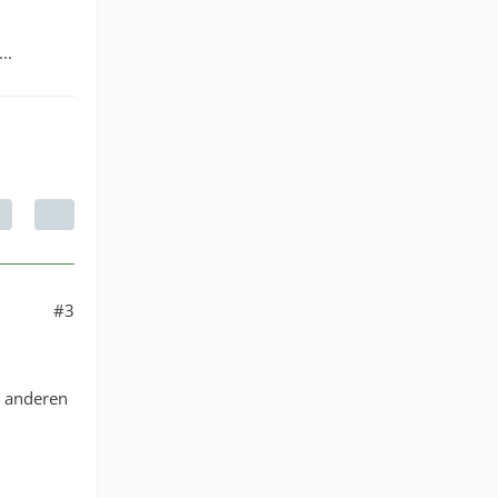
..
#3
r anderen