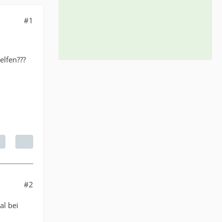
#1
lfen???
#2
al bei