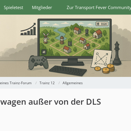
Spieletest
Mitglieder
Zur Transport Fever Communit
eines Trainz-Forum
Trainz 12
Allgemeines
wagen außer von der DLS