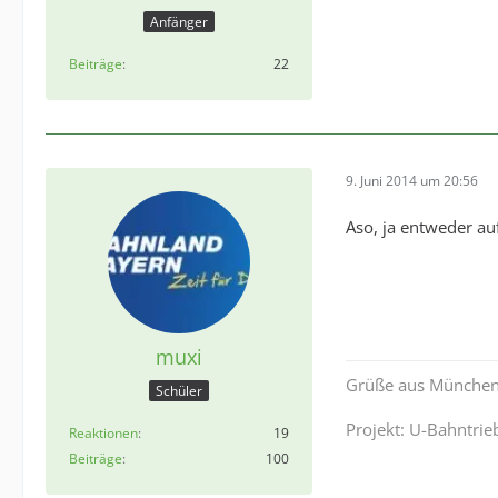
Anfänger
Beiträge
22
9. Juni 2014 um 20:56
Aso, ja entweder a
muxi
Grüße aus Münche
Schüler
Projekt: U-Bahntri
Reaktionen
19
Beiträge
100