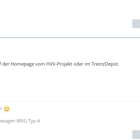
uf der Homepage vom HVV-Projekt oder im TreinzDepot.
n!
ebwagen MVG Typ A