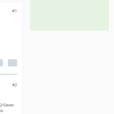
#1
#2
 2/Saves
ps