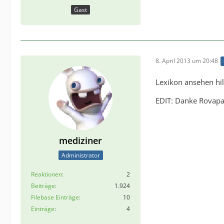
Gast
8. April 2013 um 20:48
Lexikon ansehen hil
EDIT: Danke Rovap
mediziner
Administrator
Reaktionen
2
Beiträge
1.924
Filebase Einträge
10
Einträge
4