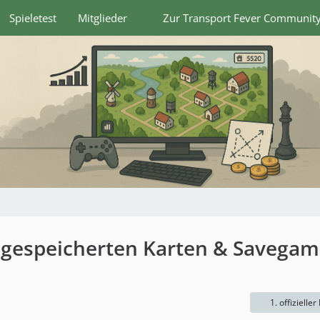
Spieletest
Mitglieder
Zur Transport Fever Communit
e gespeicherten Karten & Savega
1. offizieller