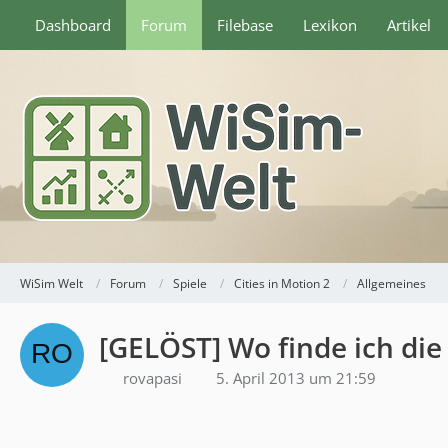
Dashboard
Forum
Filebase
Lexikon
Artikel
WiSim Welt
Forum
Spiele
Cities in Motion 2
Allgemeines
[GELÖST] Wo finde ich di
rovapasi
5. April 2013 um 21:59