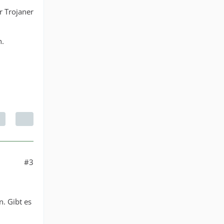
r Trojaner
n.
#3
. Gibt es