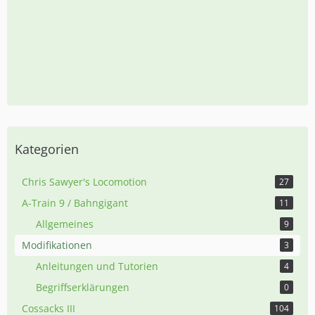
Kategorien
Chris Sawyer's Locomotion
27
A-Train 9 / Bahngigant
11
Allgemeines
9
Modifikationen
3
Anleitungen und Tutorien
4
Begriffserklärungen
0
Cossacks III
104