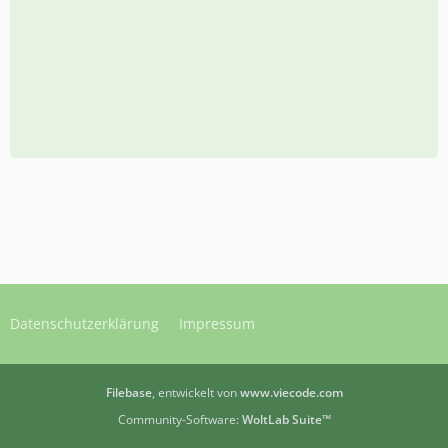
Datenschutzerklärung
Impressum
Filebase
, entwickelt von
www.viecode.com
Community-Software:
WoltLab Suite™