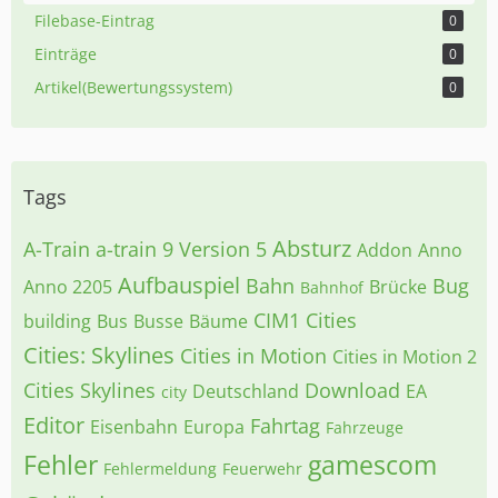
Filebase-Eintrag
0
Einträge
0
Artikel(Bewertungssystem)
0
Tags
Absturz
A-Train
a-train 9 Version 5
Addon
Anno
Aufbauspiel
Bahn
Bug
Anno 2205
Brücke
Bahnhof
CIM1
Cities
building
Bus
Busse
Bäume
Cities: Skylines
Cities in Motion
Cities in Motion 2
Cities Skylines
Download
Deutschland
EA
city
Editor
Fahrtag
Eisenbahn
Europa
Fahrzeuge
Fehler
gamescom
Fehlermeldung
Feuerwehr