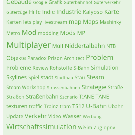
Gebäude
Grafik
Google
Güterbahnhof
Güterverkehr
Industrie
Karte
Hilfe
Indie
Kalypso
Güterzüge
map
Maps
Karten
lets play
livestream
Mashinky
Mod
Mods
MP
Metro
modding
Multiplayer
Niddertalbahn
Müll
NTB
Problem
Objekte
Paradox
Prison Architect
Probleme
Simulation
Review
Rohstoffe
S-Bahn
Steam
Skylines
stadt
Spiel
Stau
Stadtbau
Strategie
Steam Workshop
Straße
Strassenbahnen
Straßenbahn
T:ANE
TANE
Straßen
Szenario
U-Bahn
texturen
TS12
traffic
Trainz
tram
Ubahn
Verkehr
Wasser
Update
Video
Werbung
Wirtschaftssimulation
WiSim
Zug
öpnv