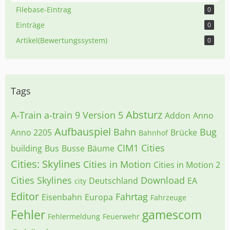
Filebase-Eintrag
0
Einträge
0
Artikel(Bewertungssystem)
0
Tags
Absturz
A-Train
a-train 9 Version 5
Addon
Anno
Aufbauspiel
Bahn
Bug
Anno 2205
Brücke
Bahnhof
CIM1
Cities
building
Bus
Busse
Bäume
Cities: Skylines
Cities in Motion
Cities in Motion 2
Cities Skylines
Download
Deutschland
EA
city
Editor
Fahrtag
Eisenbahn
Europa
Fahrzeuge
Fehler
gamescom
Fehlermeldung
Feuerwehr