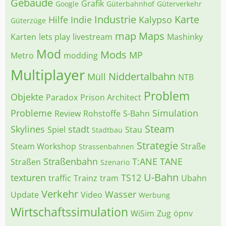
Gebäude
Grafik
Google
Güterbahnhof
Güterverkehr
Industrie
Karte
Hilfe
Indie
Kalypso
Güterzüge
map
Maps
Karten
lets play
livestream
Mashinky
Mod
Mods
MP
Metro
modding
Multiplayer
Niddertalbahn
Müll
NTB
Problem
Objekte
Paradox
Prison Architect
Probleme
Simulation
Review
Rohstoffe
S-Bahn
Steam
Skylines
stadt
Spiel
Stau
Stadtbau
Strategie
Steam Workshop
Straße
Strassenbahnen
Straßenbahn
T:ANE
TANE
Straßen
Szenario
U-Bahn
texturen
TS12
traffic
Trainz
tram
Ubahn
Verkehr
Wasser
Update
Video
Werbung
Wirtschaftssimulation
WiSim
Zug
öpnv