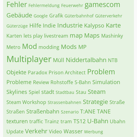
Fehler
gamescom
Fehlermeldung
Feuerwehr
Gebäude
Grafik
Google
Güterbahnhof
Güterverkehr
Industrie
Karte
Hilfe
Indie
Kalypso
Güterzüge
map
Maps
Karten
lets play
livestream
Mashinky
Mod
Mods
MP
Metro
modding
Multiplayer
Niddertalbahn
Müll
NTB
Problem
Objekte
Paradox
Prison Architect
Probleme
Simulation
Review
Rohstoffe
S-Bahn
Steam
Skylines
stadt
Spiel
Stau
Stadtbau
Strategie
Steam Workshop
Straße
Strassenbahnen
Straßenbahn
T:ANE
TANE
Straßen
Szenario
U-Bahn
texturen
TS12
traffic
Trainz
tram
Ubahn
Verkehr
Wasser
Update
Video
Werbung