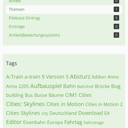
Artikel
0
Themen
1
Filebase-Eintrag
0
Einträge
0
Artikel(Bewertungssystem)
0
Tags
Absturz
A-Train
a-train 9 Version 5
Addon
Anno
Aufbauspiel
Bahn
Bug
Anno 2205
Brücke
Bahnhof
CIM1
Cities
building
Bus
Busse
Bäume
Cities: Skylines
Cities in Motion
Cities in Motion 2
Cities Skylines
Download
Deutschland
EA
city
Editor
Fahrtag
Eisenbahn
Europa
Fahrzeuge