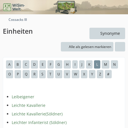
Cossacks III
Einheiten
Synonyme
Alle als gelesen markieren
A
B
C
D
E
F
G
H
I
J
K
L
M
N
O
P
Q
R
S
T
U
V
W
X
Y
Z
#
Leibeigener
Leichte Kavallerie
Leichte Kavallerie(Söldner)
Leichter Infanterist (Söldner)