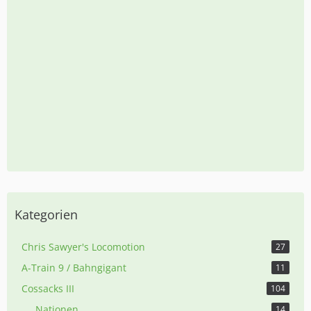
Kategorien
Chris Sawyer's Locomotion
27
A-Train 9 / Bahngigant
11
Cossacks III
104
Nationen
14