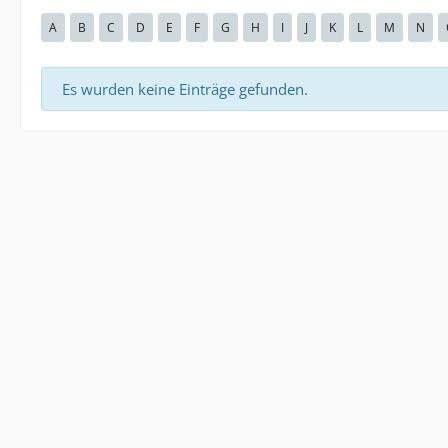
A
B
C
D
E
F
G
H
I
J
K
L
M
N
Es wurden keine Einträge gefunden.