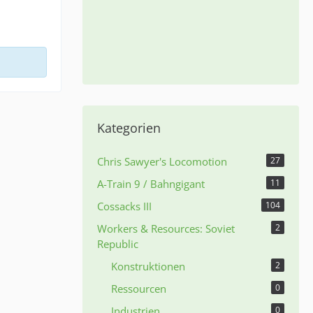
Kategorien
Chris Sawyer's Locomotion
27
A-Train 9 / Bahngigant
11
Cossacks III
104
Workers & Resources: Soviet
2
Republic
Konstruktionen
2
Ressourcen
0
Industrien
0