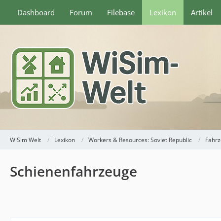
Dashboard
Forum
Filebase
Lexikon
Artikel
WiSim Welt
Lexikon
Workers & Resources: Soviet Republic
Fahr
Schienenfahrzeuge