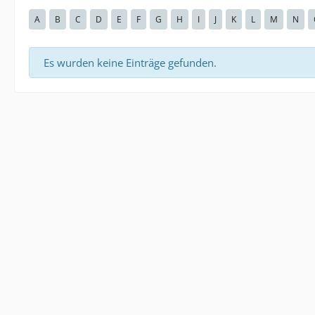
A
B
C
D
E
F
G
H
I
J
K
L
M
N
Es wurden keine Einträge gefunden.