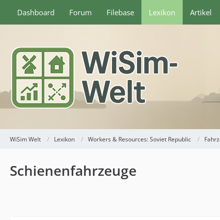
Dashboard
Forum
Filebase
Lexikon
Artikel
WiSim Welt
Lexikon
Workers & Resources: Soviet Republic
Fahr
Schienenfahrzeuge