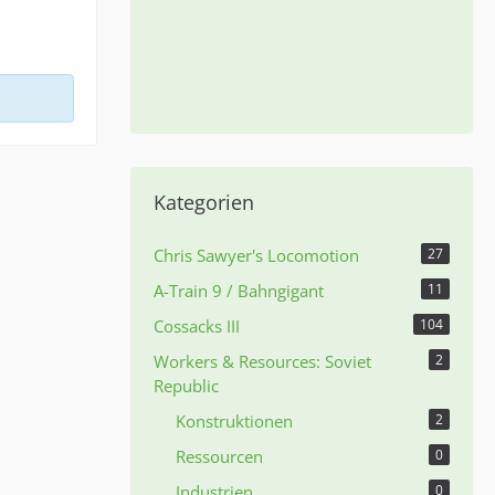
Kategorien
Chris Sawyer's Locomotion
27
A-Train 9 / Bahngigant
11
Cossacks III
104
Workers & Resources: Soviet
2
Republic
Konstruktionen
2
Ressourcen
0
Industrien
0