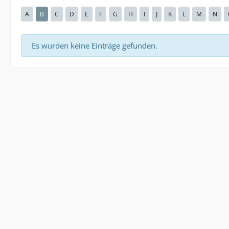
A
B
C
D
E
F
G
H
I
J
K
L
M
N
Es wurden keine Einträge gefunden.