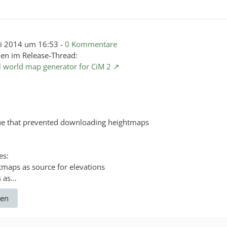
i 2014 um 16:53
-
0 Kommentare
en im Release-Thread:
l world map generator for CiM 2
sue that prevented downloading heightmaps
es:
tmaps as source for elevations
s as…
den