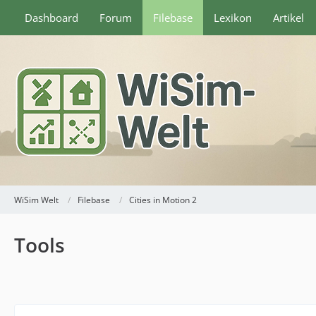
Dashboard
Forum
Filebase
Lexikon
Artikel
WiSim Welt
Filebase
Cities in Motion 2
Tools