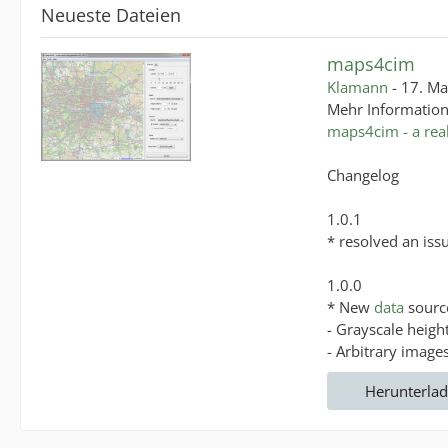
Neueste Dateien
maps4cim
Klamann
-
17. Ma
Mehr Information
maps4cim - a rea
Changelog
1.0.1
* resolved an is
1.0.0
* New
data
sourc
- Grayscale heigh
- Arbitrary image
Herunterla