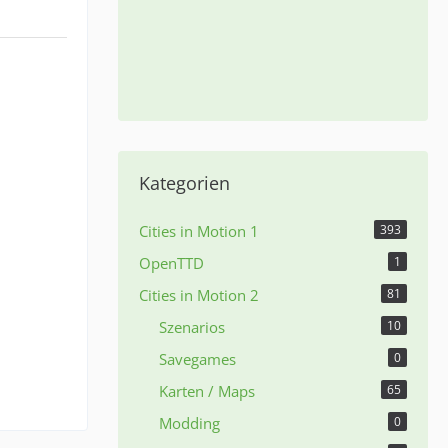
CiM2
Alexa
Die Be
© Ale
Kategorien
Cities in Motion 1
393
OpenTTD
1
Cities in Motion 2
81
Szenarios
10
Savegames
0
Karten / Maps
65
Modding
0