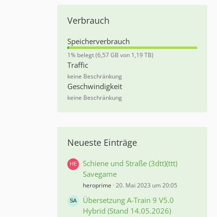
Verbrauch
Speicherverbrauch
0
1% belegt (6,57 GB von 1,19 TB)
,
Traffic
5
keine Beschränkung
5
Geschwindigkeit
%
keine Beschränkung
Neueste Einträge
Schiene und Straße (3dtt)(ttt)
Savegame
heroprime
20. Mai 2023 um 20:05
Übersetzung A-Train 9 V5.0
Hybrid (Stand 14.05.2026)