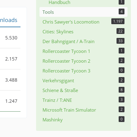
Handbuch
1
Tools
4
nloads
Chris Sawyer's Locomotion
1.197
Cities: Skylines
22
5.530
Der Bahngigant / A-Train
33
Rollercoaster Tycoon 1
1
2.157
Rollercoaster Tycoon 2
2
Rollercoaster Tycoon 3
0
3.488
Verkehrsgigant
2
Schiene & Straße
8
Trainz / T:ANE
3
1.247
Microsoft Train Simulator
2
Mashinky
0