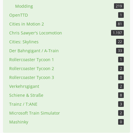
Modding
219
OpenTTD
1
Cities in Motion 2
81
Chris Sawyer's Locomotion
1.197
Cities: Skylines
22
Der Bahngigant / A-Train
33
Rollercoaster Tycoon 1
1
Rollercoaster Tycoon 2
2
Rollercoaster Tycoon 3
0
Verkehrsgigant
2
Schiene & Straße
8
Trainz / T:ANE
3
Microsoft Train Simulator
2
Mashinky
0