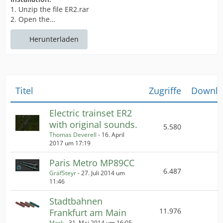
1. Unzip the file ER2.rar
2. Open the…
Herunterladen
Titel
Zugriffe
Downlo
Electric trainset ER2
with original sounds.
5.580
Thomas Deverell
-
16. April
2017 um 17:19
Paris Metro MP89CC
6.487
GräfSteyr
-
27. Juli 2014 um
11:46
Stadtbahnen
11.976
Frankfurt am Main
Merk
-
31. Mai 2014 um 16:05