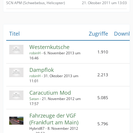
21. Oktober 2011 um 13:03
SCN APM (Schwebebus, Helicopter)
Titel
Zugriffe
Downlo
Westernkutsche
1.910
robinH
-
6. November 2013 um
16:46
Dampflok
2.213
robinH
-
31. Oktober 2013 um
11:01
Caracutium Mod
5.085
Satan
-
21. November 2012 um
17:57
Fahrzeuge der VGF
(Frankfurt am Main)
5.796
Hybrid87 -
8. November 2012