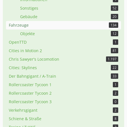
Sonstiges
52
Gebäude
20
Fahrzeuge
134
Objekte
12
OpenTTD
1
Cities in Motion 2
81
Chris Sawyer's Locomotion
1.197
Cities: Skylines
22
Der Bahngigant / A-Train
33
Rollercoaster Tycoon 1
1
Rollercoaster Tycoon 2
2
Rollercoaster Tycoon 3
0
Verkehrsgigant
2
Schiene & Straße
8