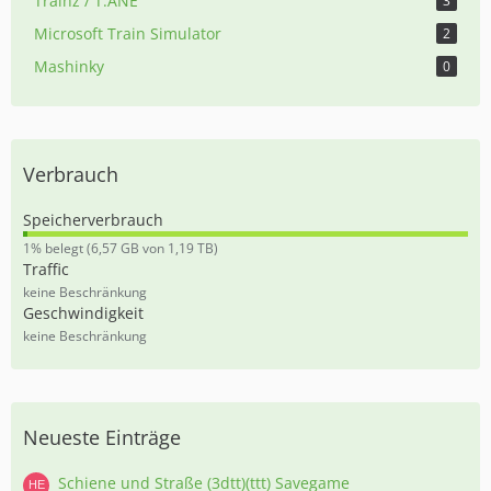
Trainz / T:ANE
3
Microsoft Train Simulator
2
Mashinky
0
Verbrauch
Speicherverbrauch
0
1% belegt (6,57 GB von 1,19 TB)
,
Traffic
5
keine Beschränkung
5
Geschwindigkeit
%
keine Beschränkung
Neueste Einträge
Schiene und Straße (3dtt)(ttt) Savegame