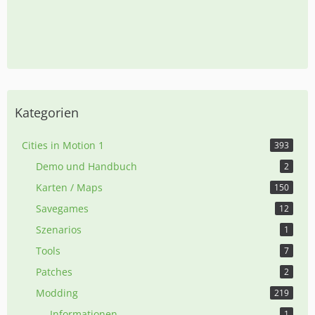
Kategorien
Cities in Motion 1
393
Demo und Handbuch
2
Karten / Maps
150
Savegames
12
Szenarios
1
Tools
7
Patches
2
Modding
219
Informationen
1