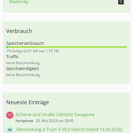
Mashinky
0
Verbrauch
Speicherverbrauch
0
1% belegt (6,57 GB von 1,19 TB)
,
Traffic
5
keine Beschränkung
5
Geschwindigkeit
%
keine Beschränkung
Neueste Einträge
Schiene und Straße (3dtt)(ttt) Savegame
heroprime
20. Mai 2023 um 20:05
Übersetzung A-Train 9 V5.0 Hybrid (Stand 14.05.2026)