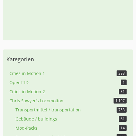
Kategorien
Cities in Motion 1
393
OpenTTD
1
Cities in Motion 2
81
Chris Sawyer's Locomotion
1.197
Transportmittel / transportation
753
Gebäude / buildings
61
Mod-Packs
14