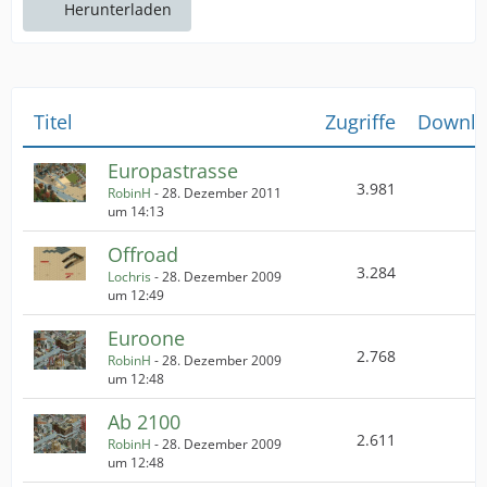
Herunterladen
Titel
Zugriffe
Downlo
Europastrasse
3.981
RobinH
-
28. Dezember 2011
um 14:13
Offroad
3.284
Lochris
-
28. Dezember 2009
um 12:49
Euroone
2.768
RobinH
-
28. Dezember 2009
um 12:48
Ab 2100
2.611
RobinH
-
28. Dezember 2009
um 12:48