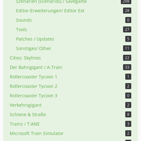
Szenarien (Scenarios) / Savegame
298
Editor-Erweiterungen/ Editor Ext
28
Sounds
0
Tools
27
Patches / Updates
5
Sonstiges/ Other
11
Cities: Skylines
22
Der Bahngigant / A-Train
33
Rollercoaster Tycoon 1
1
Rollercoaster Tycoon 2
2
Rollercoaster Tycoon 3
0
Verkehrsgigant
2
Schiene & Straße
8
Trainz / T:ANE
3
Microsoft Train Simulator
2