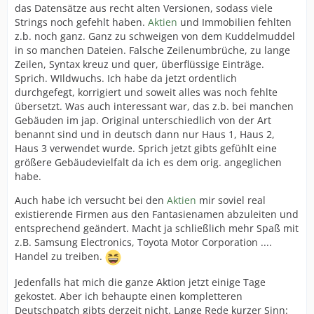
das Datensätze aus recht alten Versionen, sodass viele
Strings noch gefehlt haben.
Aktien
und Immobilien fehlten
z.b. noch ganz. Ganz zu schweigen von dem Kuddelmuddel
in so manchen Dateien. Falsche Zeilenumbrüche, zu lange
Zeilen, Syntax kreuz und quer, überflüssige Einträge.
Sprich. WIldwuchs. Ich habe da jetzt ordentlich
durchgefegt, korrigiert und soweit alles was noch fehlte
übersetzt. Was auch interessant war, das z.b. bei manchen
Gebäuden im jap. Original unterschiedlich von der Art
benannt sind und in deutsch dann nur Haus 1, Haus 2,
Haus 3 verwendet wurde. Sprich jetzt gibts gefühlt eine
größere Gebäudevielfalt da ich es dem orig. angeglichen
habe.
Auch habe ich versucht bei den
Aktien
mir soviel real
existierende Firmen aus den Fantasienamen abzuleiten und
entsprechend geändert. Macht ja schließlich mehr Spaß mit
z.B. Samsung Electronics, Toyota Motor Corporation ....
Handel zu treiben.
Jedenfalls hat mich die ganze Aktion jetzt einige Tage
gekostet. Aber ich behaupte einen kompletteren
Deutschpatch gibts derzeit nicht. Lange Rede kurzer Sinn: