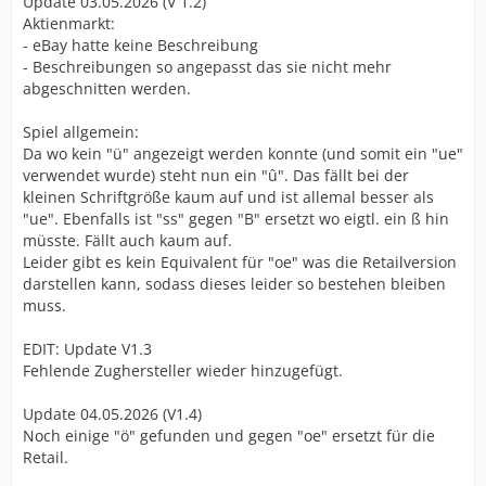
Update 03.05.2026 (V 1.2)
Aktienmarkt:
- eBay hatte keine Beschreibung
- Beschreibungen so angepasst das sie nicht mehr
abgeschnitten werden.
Spiel allgemein:
Da wo kein "ü" angezeigt werden konnte (und somit ein "ue"
verwendet wurde) steht nun ein "û". Das fällt bei der
kleinen Schriftgröße kaum auf und ist allemal besser als
"ue". Ebenfalls ist "ss" gegen "B" ersetzt wo eigtl. ein ß hin
müsste. Fällt auch kaum auf.
Leider gibt es kein Equivalent für "oe" was die Retailversion
darstellen kann, sodass dieses leider so bestehen bleiben
muss.
EDIT: Update V1.3
Fehlende Zughersteller wieder hinzugefügt.
Update 04.05.2026 (V1.4)
Noch einige "ö" gefunden und gegen "oe" ersetzt für die
Retail.