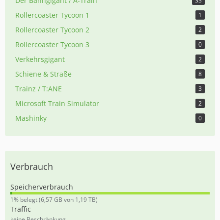
Der Bahngigant / A-Train
33
Rollercoaster Tycoon 1
1
Rollercoaster Tycoon 2
2
Rollercoaster Tycoon 3
0
Verkehrsgigant
2
Schiene & Straße
8
Trainz / T:ANE
3
Microsoft Train Simulator
2
Mashinky
0
Verbrauch
Speicherverbrauch
0
1% belegt (6,57 GB von 1,19 TB)
,
Traffic
5
keine Beschränkung