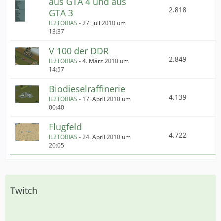
aus GTA 4 und aus
2.818
GTA 3
IL2TOBIAS
-
27. Juli 2010 um
13:37
V 100 der DDR
2.849
IL2TOBIAS
-
4. März 2010 um
14:57
Biodieselraffinerie
4.139
IL2TOBIAS
-
17. April 2010 um
00:40
Flugfeld
4.722
IL2TOBIAS
-
24. April 2010 um
20:05
Twitch