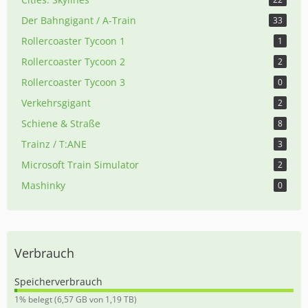
Der Bahngigant / A-Train
33
Rollercoaster Tycoon 1
1
Rollercoaster Tycoon 2
2
Rollercoaster Tycoon 3
0
Verkehrsgigant
2
Schiene & Straße
8
Trainz / T:ANE
3
Microsoft Train Simulator
2
Mashinky
0
Verbrauch
Speicherverbrauch
0
1% belegt (6,57 GB von 1,19 TB)