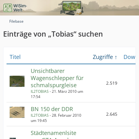
Filebase
Einträge von „Tobias“ suchen
Titel
Zugriffe
Down
Unsichtbarer
Wagenschlepper für
2.519
schmalspurgleise
IL2TOBIAS
-
21. März 2010 um
17:54
BN 150 der DDR
2.645
IL2TOBIAS
-
28. Februar 2010
um 19:45
Städtenamenlsite