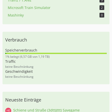
Trainz / T:ANE
3
Microsoft Train Simulator
2
Mashinky
0
Verbrauch
Speicherverbrauch
0
1% belegt (6,57 GB von 1,19 TB)
,
Traffic
5
keine Beschränkung
5
Geschwindigkeit
%
keine Beschränkung
Neueste Einträge
Schiene und Straße (3dtt)(ttt) Savegame