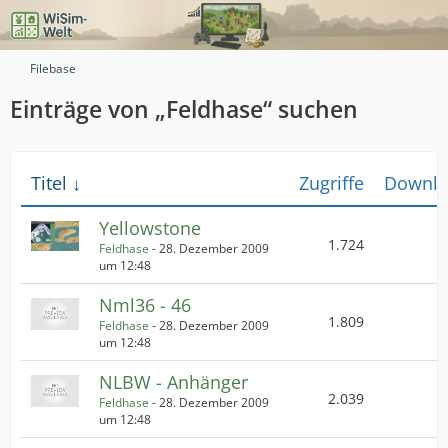
Filebase
Einträge von „Feldhase“ suchen
Titel
Zugriffe
Downlo
Yellowstone
1.724
Feldhase
-
28. Dezember 2009
um 12:48
Nml36 - 46
1.809
Feldhase
-
28. Dezember 2009
um 12:48
NLBW - Anhänger
2.039
Feldhase
-
28. Dezember 2009
um 12:48