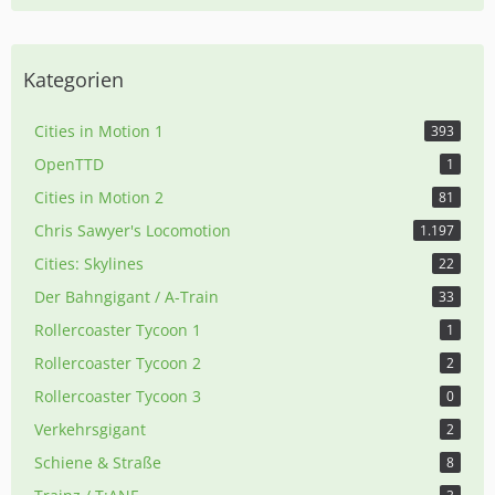
Kategorien
Cities in Motion 1
393
OpenTTD
1
Cities in Motion 2
81
Chris Sawyer's Locomotion
1.197
Cities: Skylines
22
Der Bahngigant / A-Train
33
Rollercoaster Tycoon 1
1
Rollercoaster Tycoon 2
2
Rollercoaster Tycoon 3
0
Verkehrsgigant
2
Schiene & Straße
8