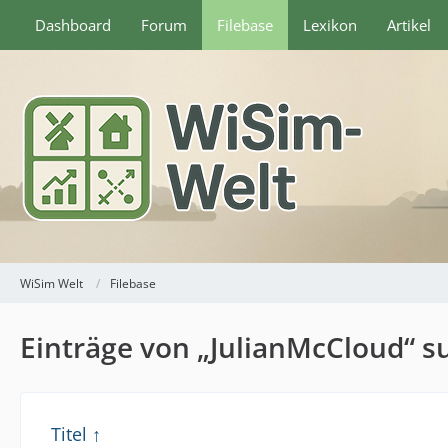
Dashboard
Forum
Filebase
Lexikon
Artikel
WiSim Welt
Filebase
Einträge von „JulianMcCloud“ 
Titel