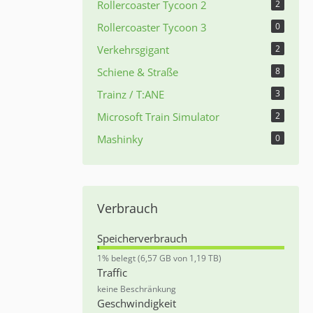
Rollercoaster Tycoon 2
2
Rollercoaster Tycoon 3
0
Verkehrsgigant
2
Schiene & Straße
8
Trainz / T:ANE
3
Microsoft Train Simulator
2
Mashinky
0
Verbrauch
Speicherverbrauch
0
1% belegt (6,57 GB von 1,19 TB)
,
Traffic
5
keine Beschränkung
5
Geschwindigkeit