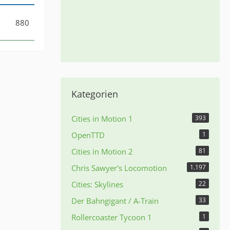
880
Kategorien
Cities in Motion 1
393
OpenTTD
1
Cities in Motion 2
81
Chris Sawyer's Locomotion
1.197
Cities: Skylines
22
Der Bahngigant / A-Train
33
Rollercoaster Tycoon 1
1