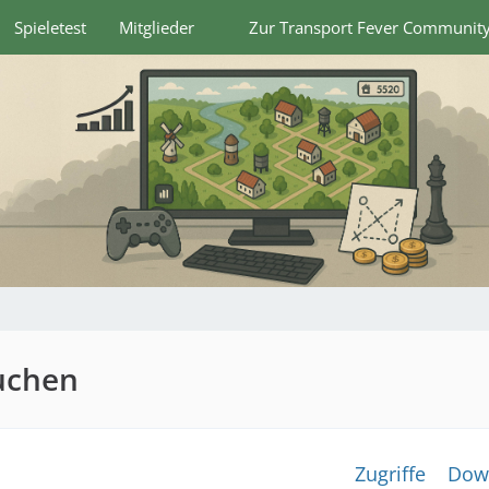
Spieletest
Mitglieder
Zur Transport Fever Communit
suchen
Zugriffe
Dow