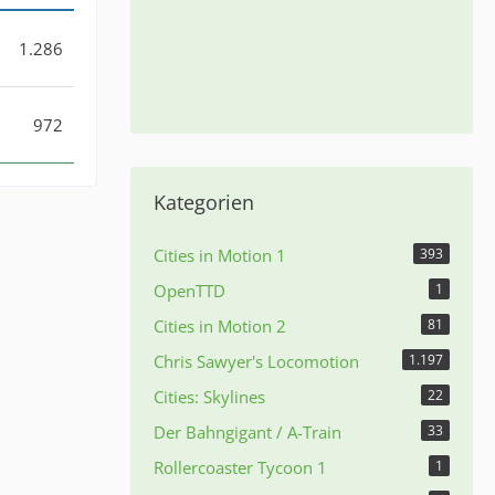
1.286
972
Kategorien
Cities in Motion 1
393
OpenTTD
1
Cities in Motion 2
81
Chris Sawyer's Locomotion
1.197
Cities: Skylines
22
Der Bahngigant / A-Train
33
Rollercoaster Tycoon 1
1