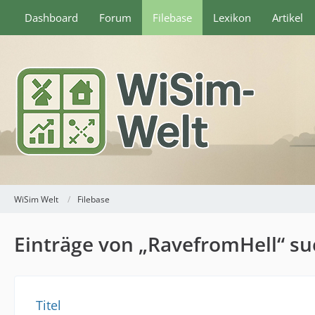
Dashboard
Forum
Filebase
Lexikon
Artikel
WiSim Welt
Filebase
Einträge von „RavefromHell“ s
Titel