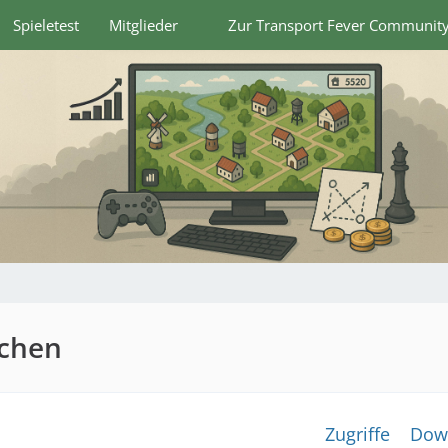
Spieletest
Mitglieder
Zur Transport Fever Communit
uchen
Zugriffe
Dow