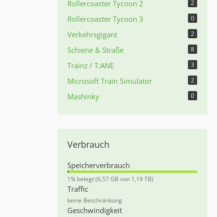
Rollercoaster Tycoon 2
2
Rollercoaster Tycoon 3
0
Verkehrsgigant
2
Schiene & Straße
8
Trainz / T:ANE
3
Microsoft Train Simulator
2
Mashinky
0
Verbrauch
Speicherverbrauch
0
1% belegt (6,57 GB von 1,19 TB)
,
Traffic
5
keine Beschränkung
5
Geschwindigkeit