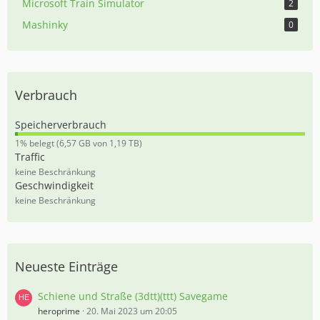
Microsoft Train Simulator
2
Mashinky
0
Verbrauch
Speicherverbrauch
0
1% belegt (6,57 GB von 1,19 TB)
,
Traffic
5
keine Beschränkung
5
Geschwindigkeit
%
keine Beschränkung
Neueste Einträge
Schiene und Straße (3dtt)(ttt) Savegame
heroprime
20. Mai 2023 um 20:05