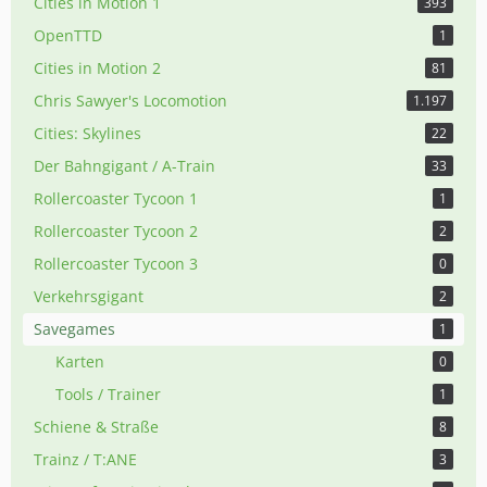
Cities in Motion 1
393
OpenTTD
1
Cities in Motion 2
81
Chris Sawyer's Locomotion
1.197
Cities: Skylines
22
Der Bahngigant / A-Train
33
Rollercoaster Tycoon 1
1
Rollercoaster Tycoon 2
2
Rollercoaster Tycoon 3
0
Verkehrsgigant
2
Savegames
1
Karten
0
Tools / Trainer
1
Schiene & Straße
8
Trainz / T:ANE
3