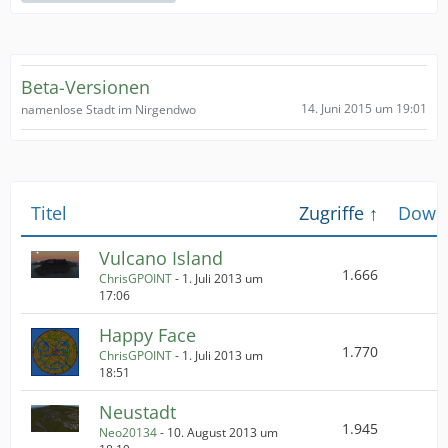
Beta-Versionen
14. Juni 2015 um 19:01
namenlose Stadt im Nirgendwo
Titel
Zugriffe
Down
Vulcano Island
1.666
ChrisGPOINT
-
1. Juli 2013 um
17:06
Happy Face
1.770
ChrisGPOINT
-
1. Juli 2013 um
18:51
Neustadt
1.945
Neo20134
-
10. August 2013 um