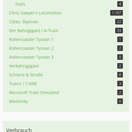
Tools
4
Chris Sawyer's Locomotion
1.197
Cities: Skylines
22
Der Bahngigant / A-Train
33
Rollercoaster Tycoon 1
1
Rollercoaster Tycoon 2
2
Rollercoaster Tycoon 3
0
Verkehrsgigant
2
Schiene & Straße
8
Trainz / T:ANE
3
Microsoft Train Simulator
2
Mashinky
0
Verbrauch