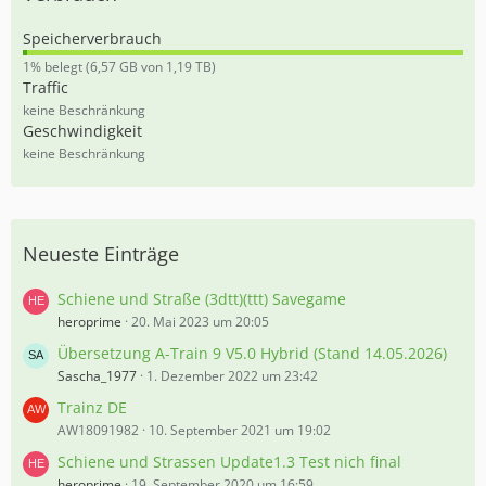
Speicherverbrauch
0
1% belegt (6,57 GB von 1,19 TB)
,
Traffic
5
keine Beschränkung
5
Geschwindigkeit
%
keine Beschränkung
Neueste Einträge
Schiene und Straße (3dtt)(ttt) Savegame
heroprime
20. Mai 2023 um 20:05
Übersetzung A-Train 9 V5.0 Hybrid (Stand 14.05.2026)
Sascha_1977
1. Dezember 2022 um 23:42
Trainz DE
AW18091982
10. September 2021 um 19:02
Schiene und Strassen Update1.3 Test nich final
heroprime
19. September 2020 um 16:59