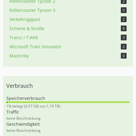
Rollercoaster Tycoon 2
2
Rollercoaster Tycoon 3
0
Verkehrsgigant
2
Schiene & Straße
8
Trainz / T:ANE
3
Microsoft Train Simulator
2
Mashinky
0
Verbrauch
Speicherverbrauch
0
1% belegt (6,57 GB von 1,19 TB)
,
Traffic
5
keine Beschränkung
5
Geschwindigkeit
%
keine Beschränkung