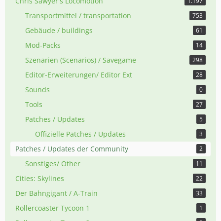
Chris Sawyer's Locomotion
1.197
Transportmittel / transportation
753
Gebäude / buildings
61
Mod-Packs
14
Szenarien (Scenarios) / Savegame
298
Editor-Erweiterungen/ Editor Ext
28
Sounds
0
Tools
27
Patches / Updates
5
Offizielle Patches / Updates
3
Patches / Updates der Community
2
Sonstiges/ Other
11
Cities: Skylines
22
Der Bahngigant / A-Train
33
Rollercoaster Tycoon 1
1