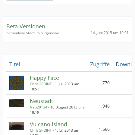
Beta-Versionen
14. Juni 2015 um 19:01
namenlose Stadt im Nirgendwo
Titel
Zugriffe
Downlo
Happy Face
1.770
ChrisGPOINT
-
1. Juli 2013 um
18:51
Neustadt
1.946
Neo20134
-
10. August 2013 um
18:19
Vulcano Island
1.666
ChrisGPOINT
-
1. Juli 2013 um