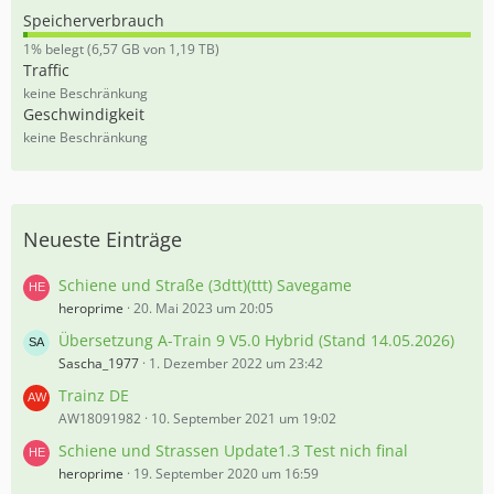
Speicherverbrauch
0
1% belegt (6,57 GB von 1,19 TB)
,
Traffic
5
keine Beschränkung
5
Geschwindigkeit
%
keine Beschränkung
Neueste Einträge
Schiene und Straße (3dtt)(ttt) Savegame
heroprime
20. Mai 2023 um 20:05
Übersetzung A-Train 9 V5.0 Hybrid (Stand 14.05.2026)
Sascha_1977
1. Dezember 2022 um 23:42
Trainz DE
AW18091982
10. September 2021 um 19:02
Schiene und Strassen Update1.3 Test nich final
heroprime
19. September 2020 um 16:59