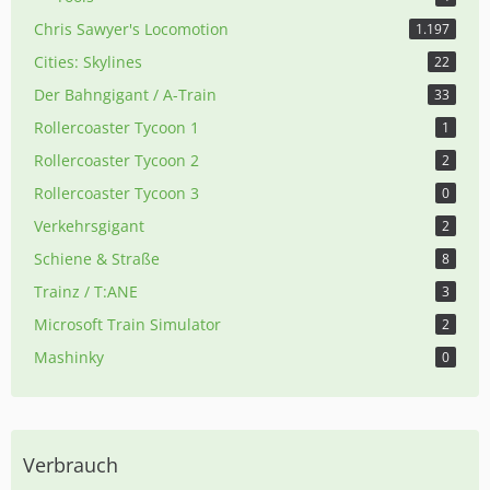
Chris Sawyer's Locomotion
1.197
Cities: Skylines
22
Der Bahngigant / A-Train
33
Rollercoaster Tycoon 1
1
Rollercoaster Tycoon 2
2
Rollercoaster Tycoon 3
0
Verkehrsgigant
2
Schiene & Straße
8
Trainz / T:ANE
3
Microsoft Train Simulator
2
Mashinky
0
Verbrauch