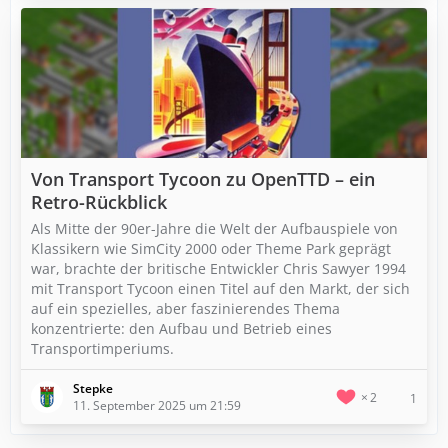
Von Transport Tycoon zu OpenTTD – ein
Retro-Rückblick
Als Mitte der 90er-Jahre die Welt der Aufbauspiele von
Klassikern wie SimCity 2000 oder Theme Park geprägt
war, brachte der britische Entwickler Chris Sawyer 1994
mit Transport Tycoon einen Titel auf den Markt, der sich
auf ein spezielles, aber faszinierendes Thema
konzentrierte: den Aufbau und Betrieb eines
Transportimperiums.
Stepke
2
1
11. September 2025 um 21:59