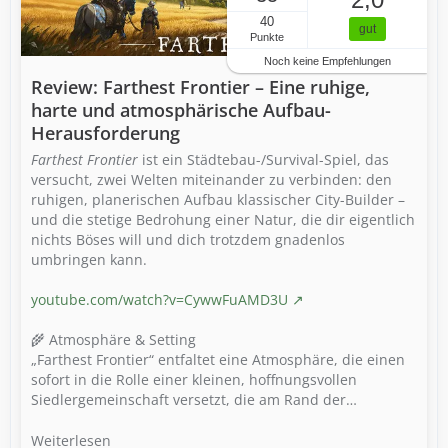
40
gut
Punkte
Noch keine Empfehlungen
Review: Farthest Frontier – Eine ruhige,
harte und atmosphärische Aufbau-
Herausforderung
Farthest Frontier
ist ein Städtebau-/Survival-Spiel, das
versucht, zwei Welten miteinander zu verbinden: den
ruhigen, planerischen Aufbau klassischer City-Builder –
und die stetige Bedrohung einer Natur, die dir eigentlich
nichts Böses will und dich trotzdem gnadenlos
umbringen kann.
youtube.com/watch?v=CywwFuAMD3U
🌾 Atmosphäre & Setting
„Farthest Frontier“ entfaltet eine Atmosphäre, die einen
sofort in die Rolle einer kleinen, hoffnungsvollen
Siedlergemeinschaft versetzt, die am Rand der…
Weiterlesen