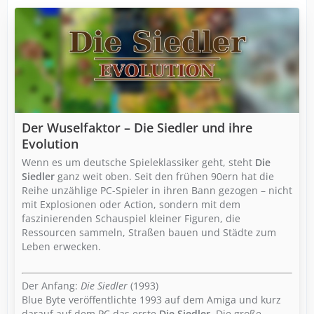
Der Wuselfaktor – Die Siedler und ihre
Evolution
Wenn es um deutsche Spieleklassiker geht, steht
Die
Siedler
ganz weit oben. Seit den frühen 90ern hat die
Reihe unzählige PC-Spieler in ihren Bann gezogen – nicht
mit Explosionen oder Action, sondern mit dem
faszinierenden Schauspiel kleiner Figuren, die
Ressourcen sammeln, Straßen bauen und Städte zum
Leben erwecken.
Der Anfang:
Die Siedler
(1993)
Blue Byte veröffentlichte 1993 auf dem Amiga und kurz
darauf auf dem PC das erste
Die Siedler
. Die große