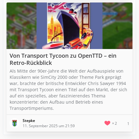
Von Transport Tycoon zu OpenTTD – ein
Retro-Rückblick
Als Mitte der 90er-Jahre die Welt der Aufbauspiele von
Klassikern wie SimCity 2000 oder Theme Park geprägt
war, brachte der britische Entwickler Chris Sawyer 1994
mit Transport Tycoon einen Titel auf den Markt, der sich
auf ein spezielles, aber faszinierendes Thema
konzentrierte: den Aufbau und Betrieb eines
Transportimperiums.
Stepke
2
1
11. September 2025 um 21:59