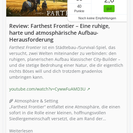
40
gut
Punkte
Noch keine Empfehlungen
Review: Farthest Frontier – Eine ruhige,
harte und atmosphärische Aufbau-
Herausforderung
Farthest Frontier
ist ein Städtebau-/Survival-Spiel, das
versucht, zwei Welten miteinander zu verbinden: den
ruhigen, planerischen Aufbau klassischer City-Builder –
und die stetige Bedrohung einer Natur, die dir eigentlich
nichts Böses will und dich trotzdem gnadenlos
umbringen kann.
youtube.com/watch?v=CywwFuAMD3U
🌾 Atmosphäre & Setting
„Farthest Frontier“ entfaltet eine Atmosphäre, die einen
sofort in die Rolle einer kleinen, hoffnungsvollen
Siedlergemeinschaft versetzt, die am Rand der…
Weiterlesen