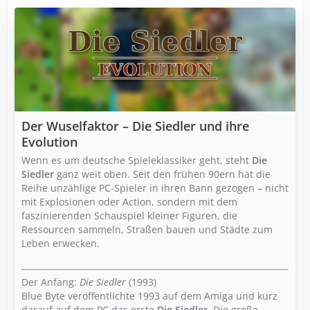
Der Wuselfaktor – Die Siedler und ihre
Evolution
Wenn es um deutsche Spieleklassiker geht, steht
Die
Siedler
ganz weit oben. Seit den frühen 90ern hat die
Reihe unzählige PC-Spieler in ihren Bann gezogen – nicht
mit Explosionen oder Action, sondern mit dem
faszinierenden Schauspiel kleiner Figuren, die
Ressourcen sammeln, Straßen bauen und Städte zum
Leben erwecken.
Der Anfang:
Die Siedler
(1993)
Blue Byte veröffentlichte 1993 auf dem Amiga und kurz
darauf auf dem PC das erste
Die Siedler
. Die große